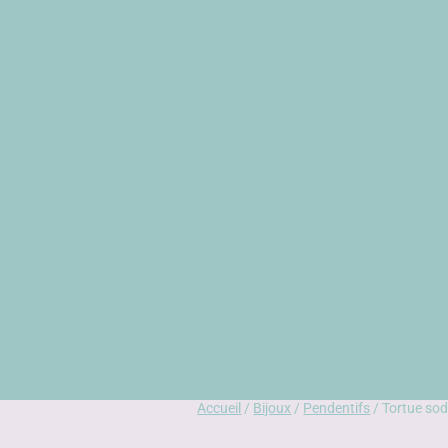
Accueil
/
Bijoux
/
Pendentifs
/ Tortue sod