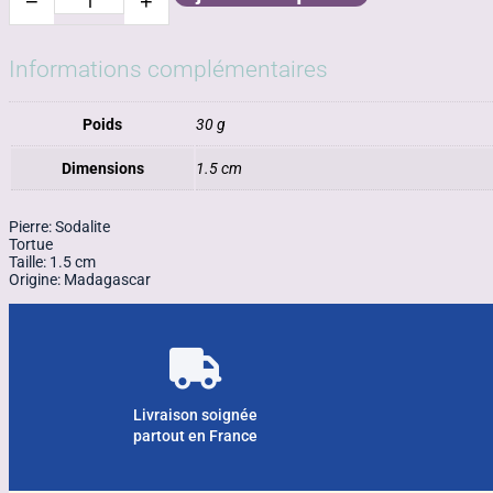
−
+
quantité
de
Tortue
sodalite
Informations complémentaires
Poids
30 g
Dimensions
1.5 cm
Pierre: Sodalite
Tortue
Taille: 1.5 cm
Origine: Madagascar
Livraison soignée
partout en France