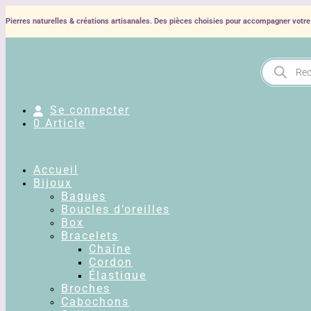
Pierres naturelles & créations artisanales. Des pièces choisies pour accompagner votre 
Recherche
de
produits
Se connecter
0 Article
Accueil
Bijoux
Bagues
Boucles d’oreilles
Box
Bracelets
Chaîne
Cordon
Élastique
Broches
Cabochons