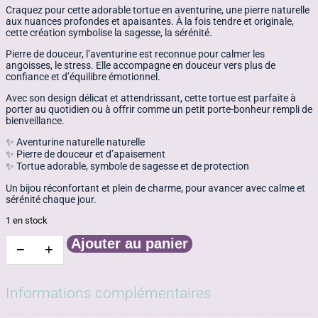
Craquez pour cette adorable tortue en aventurine, une pierre naturelle
aux nuances profondes et apaisantes. À la fois tendre et originale,
cette création symbolise la sagesse, la sérénité.
Pierre de douceur, l’aventurine est reconnue pour calmer les
angoisses, le stress. Elle accompagne en douceur vers plus de
confiance et d’équilibre émotionnel.
Avec son design délicat et attendrissant, cette tortue est parfaite à
porter au quotidien ou à offrir comme un petit porte-bonheur rempli de
bienveillance.
✨ Aventurine naturelle naturelle
✨ Pierre de douceur et d’apaisement
✨ Tortue adorable, symbole de sagesse et de protection
Un bijou réconfortant et plein de charme, pour avancer avec calme et
sérénité chaque jour.
1 en stock
Ajouter au panier
−
+
quantité
de
Tortue
aventurine
Informations complémentaires