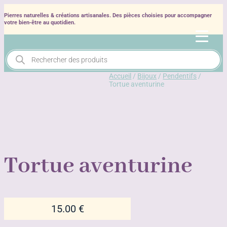
Pierres naturelles & créations artisanales. Des pièces choisies pour accompagner
votre bien‑être au quotidien.
Recherche
de
produits
Accueil
/
Bijoux
/
Pendentifs
/
Tortue aventurine
Tortue aventurine
15.00
€