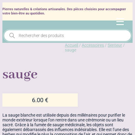
Pierres naturelles & créations artisanales. Des pièces choisies pour accompagner
votre bien‑être au quotidien.
Recherche
de
produits
Accueil
/
Accessoires
/
Senteur
/
sauge
sauge
6.00
€
La sauge blanche est utilisée depuis des millénaires pour purifier le
monde extérieur lorsque l’on rentre dans une cérémonie ou un lieu
sacré. Grâce à la fumée de sauge médicinale, les objets sont
également débarrassés des influences indésirables. Elle est l’une des
herbes qui modifie le plus la composition de l’air, et qui permet donc de