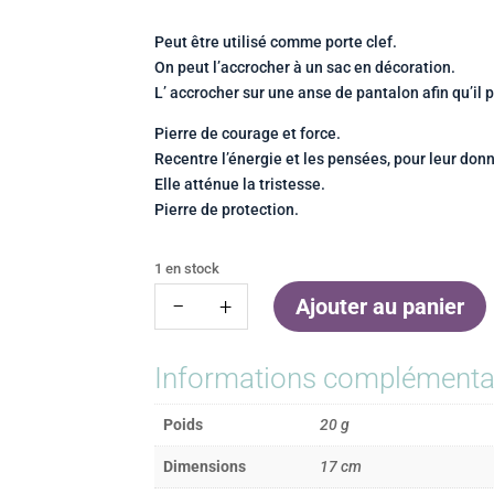
Peut être utilisé comme porte clef.
On peut l’accrocher à un sac en décoration.
L’ accrocher sur une anse de pantalon afin qu’il p
Pierre de courage et force.
Recentre l’énergie et les pensées, pour leur don
Elle atténue la tristesse.
Pierre de protection.
1 en stock
quantité
−
+
Ajouter au panier
de
Porte
Informations complémenta
clef
oeil
de
Poids
20 g
tigre
Dimensions
17 cm
et