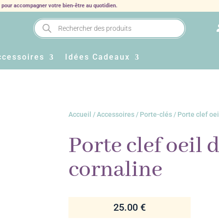
s pour accompagner votre bien‑être au quotidien.
Recherche
de
produits
ccessoires
Idées Cadeaux
Accueil
/
Accessoires
/
Porte-clés
/ Porte clef oei
Porte clef oeil d
cornaline
25.00
€