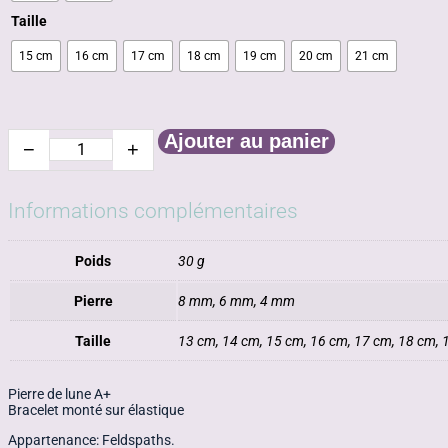
Taille
15 cm
16 cm
17 cm
18 cm
19 cm
20 cm
21 cm
Ajouter au panier
−
+
quantité
de
Pierre
de
Informations complémentaires
lune
Poids
30 g
Pierre
8 mm, 6 mm, 4 mm
Taille
13 cm, 14 cm, 15 cm, 16 cm, 17 cm, 18 cm, 
Pierre de lune A+
Bracelet monté sur élastique
Appartenance: Feldspaths.