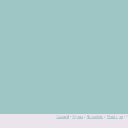
Accueil
/
Bijoux
/
Bracelets
/
Élastique
/ 