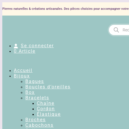
Pierres naturelles & créations artisanales. Des pièces choisies pour accompagner votre 
Recherche
de
produits
Se connecter
0 Article
Accueil
Bijoux
Bagues
Boucles d’oreilles
Box
Bracelets
Chaîne
Cordon
Élastique
Broches
Cabochons