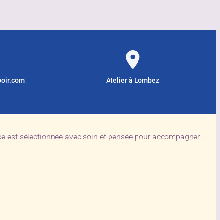
poir.com
Atelier à Lombez
èce est sélectionnée avec soin et pensée pour accompagner