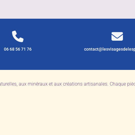
06 68 56 71 76
contact@lesvisagesdeles
aturelles, aux minéraux et aux créations artisanales. Chaque pi