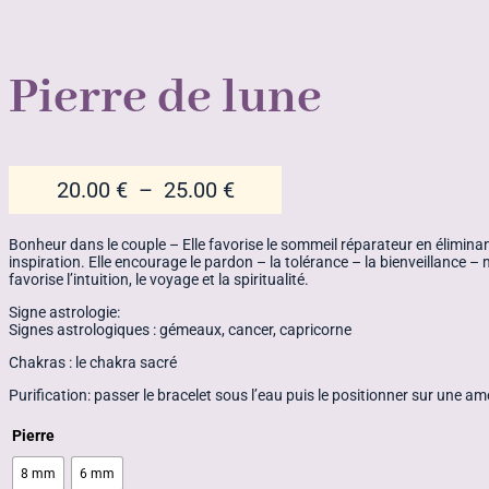
Pierre de lune
Plage
20.00
€
–
25.00
€
de
prix :
Bonheur dans le couple – Elle favorise le sommeil réparateur en éliminant l
inspiration. Elle encourage le pardon – la tolérance – la bienveillance –
20.00 €
favorise l’intuition, le voyage et la spiritualité.
à
Signe astrologie:
25.00 €
Signes astrologiques : gémeaux, cancer, capricorne
Chakras : le chakra sacré
Purification: passer le bracelet sous l’eau puis le positionner sur une am
Pierre
8 mm
6 mm