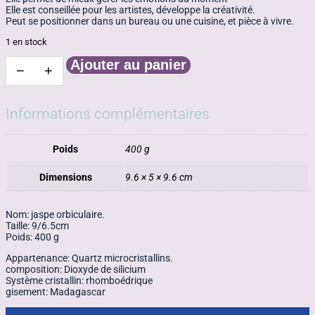
Elle est conseillée pour les artistes, développe la créativité.
Peut se positionner dans un bureau ou une cuisine, et pièce à vivre.
1 en stock
Ajouter au panier
−
+
quantité
de
Jaspe
bois
Informations complémentaires
Poids
400 g
Dimensions
9.6 × 5 × 9.6 cm
Nom: jaspe orbiculaire.
Taille: 9/6.5cm
Poids: 400 g
Appartenance: Quartz microcristallins.
composition: Dioxyde de silicium
Système cristallin: rhomboédrique
gisement: Madagascar