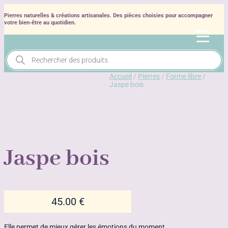
Pierres naturelles & créations artisanales. Des pièces choisies pour accompagner
votre bien‑être au quotidien.
Recherche
de
produits
Accueil
/
Pierres
/
Forme libre
/
Jaspe bois
Jaspe bois
45.00
€
Elle permet de mieux gérer les émotions du moment