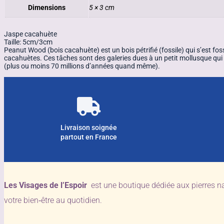
Dimensions
5 × 3 cm
Jaspe cacahuète
Taille: 5cm/3cm
Peanut Wood (bois cacahuète) est un bois pétrifié (fossile) qui s’est fos
cacahuètes. Ces tâches sont des galeries dues à un petit mollusque qui a 
(plus ou moins 70 millions d’années quand même).
Livraison soignée
partout en France
Les Visages de l’Espoir
est une boutique dédiée aux pierres n
votre bien‑être au quotidien.