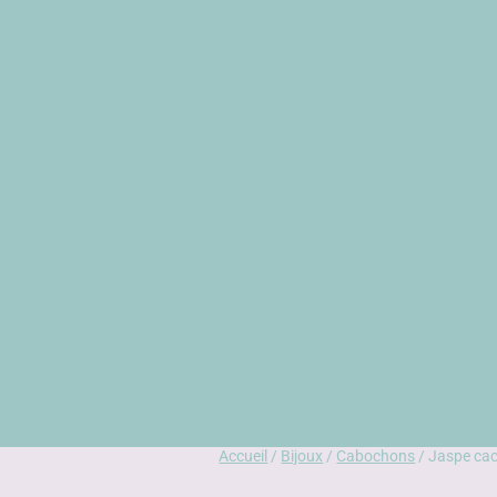
Accueil
/
Bijoux
/
Cabochons
/ Jaspe cac