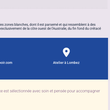
ples zones blanches, dont il est parsemé et qui ressemblent à des
exclusivement de la côte ouest de l’Australie, du fin fond du crétacé
poir.com
Atelier à Lombez
èce est sélectionnée avec soin et pensée pour accompagner