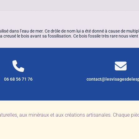
silisé dans l’eau de mer. Ce drôle de nom lui a été donné à cause de multi
creusé le bois avant sa fossilisation. Ce bois fossile très rare nous vient 
06 68 56 71 76
contact@lesvisagesdeles
aturelles, aux minéraux et aux créations artisanales. Chaque pi