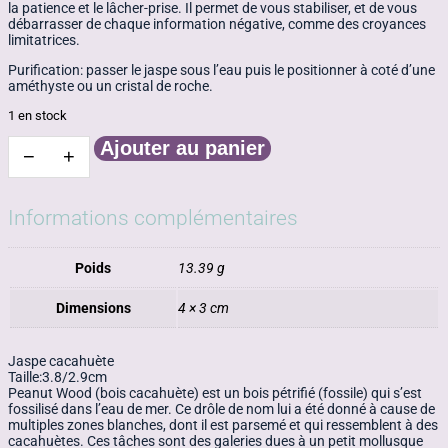
la patience et le lâcher-prise. Il permet de vous stabiliser, et de vous
débarrasser de chaque information négative, comme des croyances
limitatrices.
Purification: passer le jaspe sous l’eau puis le positionner à coté d’une
améthyste ou un cristal de roche.
1 en stock
Ajouter au panier
−
+
quantité
de
Jaspe
cacahuète
Informations complémentaires
Ref:
jc3
Poids
13.39 g
Dimensions
4 × 3 cm
Jaspe cacahuète
Taille:3.8/2.9cm
Peanut Wood (bois cacahuète) est un bois pétrifié (fossile) qui s’est
fossilisé dans l’eau de mer. Ce drôle de nom lui a été donné à cause de
multiples zones blanches, dont il est parsemé et qui ressemblent à des
cacahuètes. Ces tâches sont des galeries dues à un petit mollusque