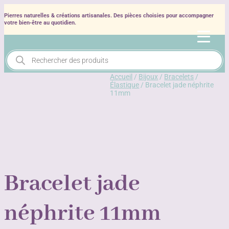
Pierres naturelles & créations artisanales. Des pièces choisies pour accompagner
votre bien‑être au quotidien.
Recherche
de
produits
Accueil
/
Bijoux
/
Bracelets
/
Élastique
/ Bracelet jade néphrite
11mm
Bracelet jade
néphrite 11mm