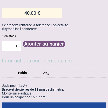
40.00
€
Ce bracelet renforce la tolérance, l objectivité.
Il symbolise l’honnêteté.
1 en stock
Ajouter au panier
−
+
quantité
de
Bracelet
jade
Informations complémentaires
néphrite
11mm
Poids
20 g
Jade néphrite A+
Bracelet de pierres de 11 mm de diamètre.
Monté sur élastique.
Pour un poignet de 16, 17 cm.