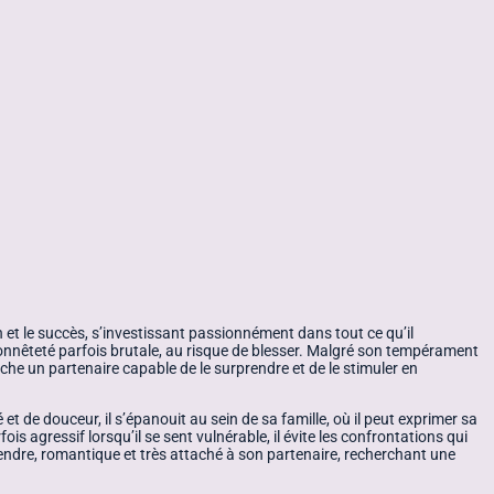
n et le succès, s’investissant passionnément dans tout ce qu’il
une honnêteté parfois brutale, au risque de blesser. Malgré son tempérament
erche un partenaire capable de le surprendre et de le stimuler en
et de douceur, il s’épanouit au sein de sa famille, où il peut exprimer sa
is agressif lorsqu’il se sent vulnérable, il évite les confrontations qui
t tendre, romantique et très attaché à son partenaire, recherchant une