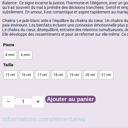
Balance : Ce signe incarne la justice, l’harmonie et l’élégance, avec un go
qu’il ait souvent du mal à prendre des décisions tranchées. Gentil et em
subtilement. En amour, il est romantique et aspire rapidement au mariage
Chakra: Le jade blanc aide à l’équilibre du chakra du cœur. Un chakra du
paix intérieure. Les bienfaits incluent une connexion émotionnelle plu
Le chakra du cœur, déséquilibré, entraîne des relations tumultueuses, des
Elle développe des ressentiments et peut se refermer sur elle-même. Ce c
Pierre
8 mm
6 mm
Taille
15 cm
16 cm
17 cm
18 cm
19 cm
20 cm
21 cm
Ajouter au panier
−
+
quantité
de
Jade
blanc
Informations complémentaires