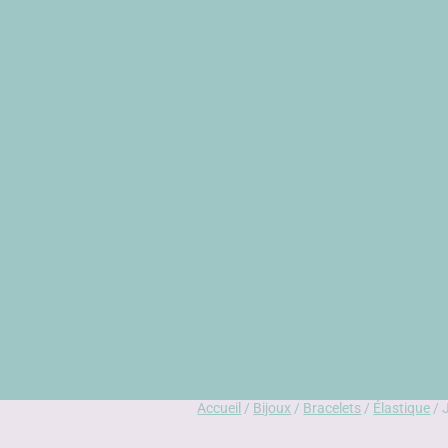
Accueil
/
Bijoux
/
Bracelets
/
Élastique
/ 