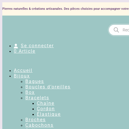
Pierres naturelles & créations artisanales. Des pièces choisies pour accompagner votre 
Recherche
de
produits
Se connecter
0 Article
Accueil
Bijoux
Bagues
Boucles d’oreilles
Box
Bracelets
Chaîne
Cordon
Élastique
Broches
Cabochons