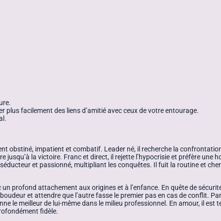
ure.
r plus facilement des liens d’amitié avec ceux de votre entourage.
al.
ment obstiné, impatient et combatif. Leader né, il recherche la confrontatio
ère jusqu’à la victoire. Franc et direct, il rejette l’hypocrisie et préfère 
séducteur et passionné, multipliant les conquêtes. Il fuit la routine et ch
vec un profond attachement aux origines et à l’enfance. En quête de sécurité 
oudeur et attendre que l’autre fasse le premier pas en cas de conflit. Parfo
donne le meilleur de lui-même dans le milieu professionnel. En amour, il es
 profondément fidèle.