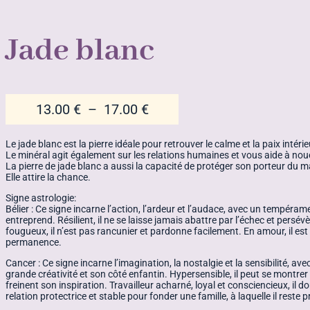
Jade blanc
Plage
13.00
€
–
17.00
€
de
prix :
Le jade blanc est la pierre idéale pour retrouver le calme et la paix intérie
Le minéral agit également sur les relations humaines et vous aide à noue
13.00 €
La pierre de jade blanc a aussi la capacité de protéger son porteur du m
à
Elle attire la chance.
17.00 €
Signe astrologie:
Bélier : Ce signe incarne l’action, l’ardeur et l’audace, avec un tempéra
entreprend. Résilient, il ne se laisse jamais abattre par l’échec et persév
fougueux, il n’est pas rancunier et pardonne facilement. En amour, il est 
permanence.
Cancer : Ce signe incarne l’imagination, la nostalgie et la sensibilité, a
grande créativité et son côté enfantin. Hypersensible, il peut se montrer b
freinent son inspiration. Travailleur acharné, loyal et consciencieux, il 
relation protectrice et stable pour fonder une famille, à laquelle il reste