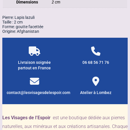
Dimensions
2 cm
Pierre: Lapis lazuli
Taille : 2 cm
Forme: goutte facettée
Origine: Afghanistan
Livraison soignée
06 68 56 71 76
partout en France
contact@lesvisagesdelespoir.com
Atelier à Lombez
Les Visages de l’Espoir
est une boutique dédiée aux pierres
naturelles, aux minéraux et aux créations artisanales. Chaque