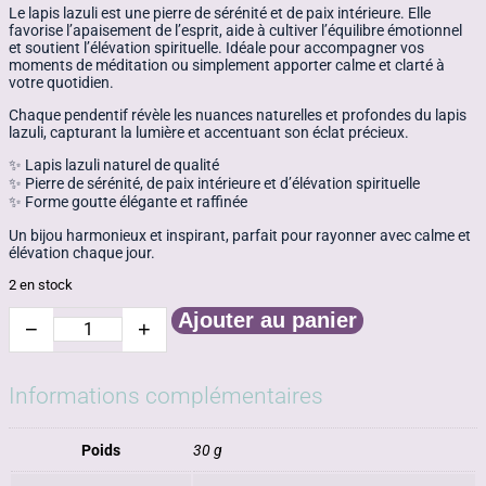
Le lapis lazuli est une pierre de sérénité et de paix intérieure. Elle
favorise l’apaisement de l’esprit, aide à cultiver l’équilibre émotionnel
et soutient l’élévation spirituelle. Idéale pour accompagner vos
moments de méditation ou simplement apporter calme et clarté à
votre quotidien.
Chaque pendentif révèle les nuances naturelles et profondes du lapis
lazuli, capturant la lumière et accentuant son éclat précieux.
✨ Lapis lazuli naturel de qualité
✨ Pierre de sérénité, de paix intérieure et d’élévation spirituelle
✨ Forme goutte élégante et raffinée
Un bijou harmonieux et inspirant, parfait pour rayonner avec calme et
élévation chaque jour.
2 en stock
Ajouter au panier
−
+
quantité
de
Goutte
lapis
Informations complémentaires
lazuli
Poids
30 g