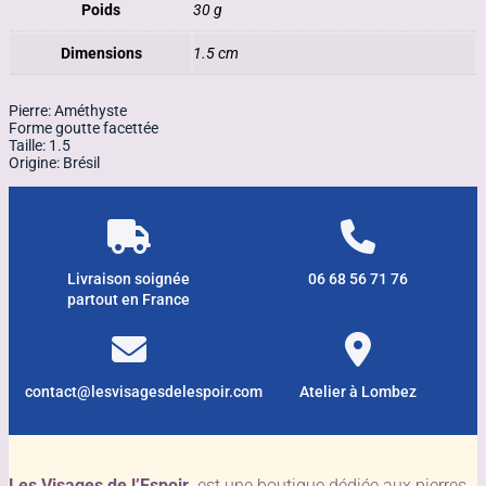
Poids
30 g
Dimensions
1.5 cm
Pierre: Améthyste
Forme goutte facettée
Taille: 1.5
Origine: Brésil
Livraison soignée
06 68 56 71 76
partout en France
contact@lesvisagesdelespoir.com
Atelier à Lombez
Les Visages de l’Espoir
est une boutique dédiée aux pierres