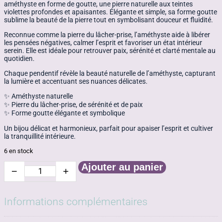
améthyste en forme de goutte, une pierre naturelle aux teintes
violettes profondes et apaisantes. Élégante et simple, sa forme goutte
sublime la beauté de la pierre tout en symbolisant douceur et fluidité.
Reconnue comme la pierre du lâcher-prise, l’améthyste aide à libérer
les pensées négatives, calmer l’esprit et favoriser un état intérieur
serein. Elle est idéale pour retrouver paix, sérénité et clarté mentale au
quotidien.
Chaque pendentif révèle la beauté naturelle de l’améthyste, capturant
la lumière et accentuant ses nuances délicates.
✨ Améthyste naturelle
✨ Pierre du lâcher-prise, de sérénité et de paix
✨ Forme goutte élégante et symbolique
Un bijou délicat et harmonieux, parfait pour apaiser l’esprit et cultiver
la tranquillité intérieure.
6 en stock
Ajouter au panier
−
+
quantité
de
Goutte
améthyste
Informations complémentaires
facettée