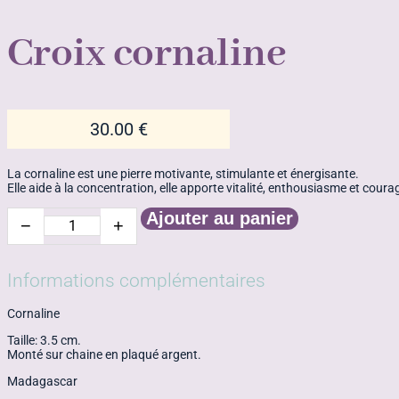
Croix cornaline
30.00
€
La cornaline est une pierre motivante, stimulante et énergisante.
Elle aide à la concentration, elle apporte vitalité, enthousiasme et cou
Ajouter au panier
−
+
quantité
de
Croix
cornaline
Informations complémentaires
Cornaline
Taille: 3.5 cm.
Monté sur chaine en plaqué argent.
Madagascar