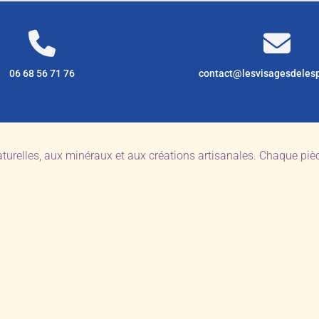
06 68 56 71 76
contact@lesvisagesdeles
aturelles, aux minéraux et aux créations artisanales. Chaque pi