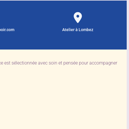
poir.com
Atelier à Lombez
èce est sélectionnée avec soin et pensée pour accompagner