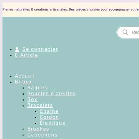
Pierres naturelles & créations artisanales. Des pièces choisies pour accompagner votre 
Recherche
de
produits
Se connecter
0 Article
Accueil
Bijoux
Bagues
Boucles d’oreilles
Box
Bracelets
Chaîne
Cordon
Élastique
Broches
Cabochons