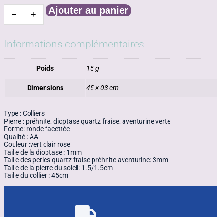
Ajouter au panier
−
+
quantité
de
Collier
pierre
Informations complémentaires
du
soleil,
préhnite
Poids
15 g
dioptase
quartz
fraise
Dimensions
45 × 03 cm
aventurine
Type : Colliers
Pierre : préhnite, dioptase quartz fraise, aventurine verte
Forme: ronde facettée
Qualité : AA
Couleur :vert clair rose
Taille de la dioptase : 1mm
Taille des perles quartz fraise préhnite aventurine: 3mm
Taille de la pierre du soleil: 1.5/1.5cm
Taille du collier : 45cm