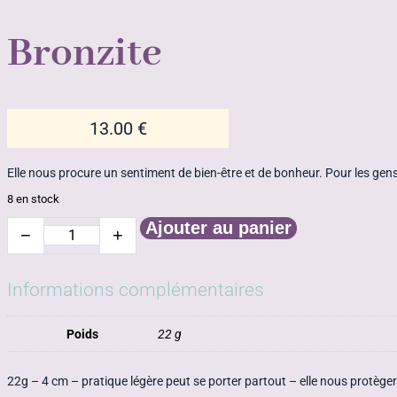
Bronzite
13.00
€
Elle nous procure un sentiment de bien-être et de bonheur. Pour les gens é
8 en stock
Ajouter au panier
−
+
quantité
de
Bronzite
Informations complémentaires
Poids
22 g
22g – 4 cm – pratique légère peut se porter partout – elle nous protège