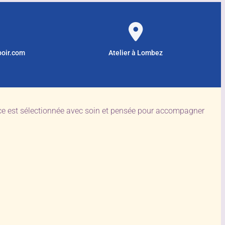
poir.com
Atelier à Lombez
èce est sélectionnée avec soin et pensée pour accompagner