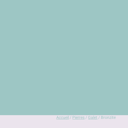
Accueil
/
Pierres
/
Galet
/ Bronzite