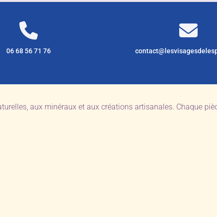
06 68 56 71 76
contact@lesvisagesdeles
aturelles, aux minéraux et aux créations artisanales. Chaque pi