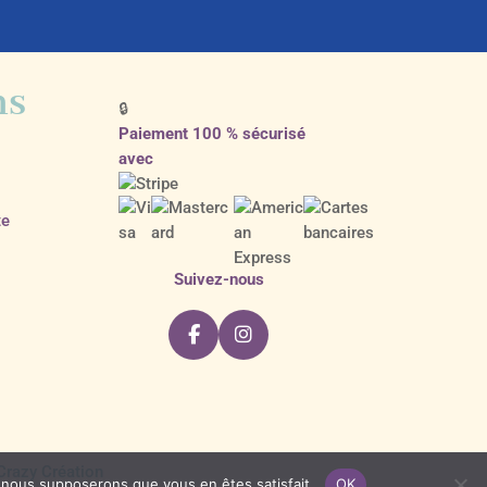
ns
🔒
Paiement 100 % sécurisé
avec
te
Suivez-nous
Crazy Création
e, nous supposerons que vous en êtes satisfait.
OK