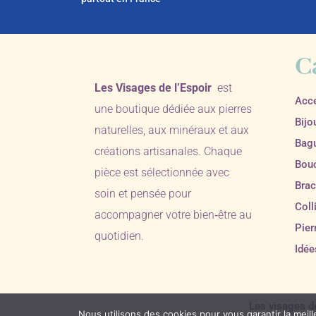
C
Les Visages de l’Espoir
est
Acc
une boutique dédiée aux pierres
Bijo
naturelles, aux minéraux et aux
Bag
créations artisanales. Chaque
Bouc
pièce est sélectionnée avec
Brac
soin et pensée pour
Coll
accompagner votre bien‑être au
Pier
quotidien.
Idée
Les visages d
Nous utilisons des cookies pour vous garantir la meill