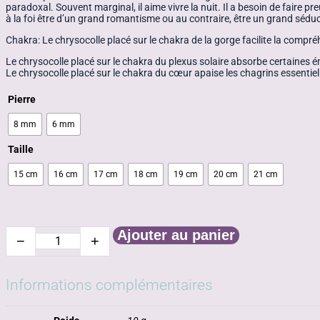
paradoxal. Souvent marginal, il aime vivre la nuit. Il a besoin de faire 
à la foi être d’un grand romantisme ou au contraire, être un grand séducteu
Chakra: Le chrysocolle placé sur le chakra de la gorge facilite la compré
Le chrysocolle placé sur le chakra du plexus solaire absorbe certaines ém
Le chrysocolle placé sur le chakra du cœur apaise les chagrins essentie
Pierre
8 mm
6 mm
Taille
15 cm
16 cm
17 cm
18 cm
19 cm
20 cm
21 cm
Ajouter au panier
−
+
quantité
de
Chrysocolle
Informations complémentaires