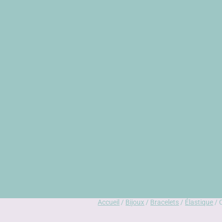
Accueil
/
Bijoux
/
Bracelets
/
Élastique
/ 