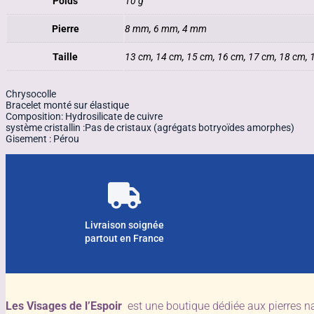
Poids
10 g
Pierre
8 mm, 6 mm, 4 mm
Taille
13 cm, 14 cm, 15 cm, 16 cm, 17 cm, 18 cm, 
Chrysocolle
Bracelet monté sur élastique
Composition: Hydrosilicate de cuivre
système cristallin :Pas de cristaux (agrégats botryoïdes amorphes)
Gisement : Pérou
Livraison soignée
partout en France
Les Visages de l’Espoir
est une boutique dédiée aux pierres n