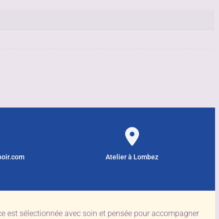
poir.com
Atelier à Lombez
èce est sélectionnée avec soin et pensée pour accompagner