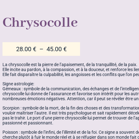
Chrysocolle
Plage
28.00
€
–
45.00
€
de
prix :
La chrysocolle est la pierre de l’apaisement, de la tranquillité, de la paix.
Elle incite au pardon, à la compassion, et à la douceur, et renforce les l
28.00 €
Elle fait disparaître la culpabilité, les angoisses et les conflits que l’on 
à
Signe astrologie:
45.00 €
Gémeaux : symbole de la communication, des échanges et de l’intelligence.
chrysocolle lui donne de l’assurance et favorise son intérêt pour les autr
nombreuses émotions négatives. Attention, car il peut se révéler être u
Scorpion : symbole de la mort, de la fin des choses et des transformation
vouloir maîtriser l’autre. Il est très psychologue et sait rapidement déc
pas le trahir. Le port d’une pierre chrysocolle lui permet de trouver de l’a
passionné et passionnant.
Poisson : symbole de l’infini, de l’illimité et de la foi. Ce signe a souvent
cherche plutôt à fuir le monde réel et à se réfugier dans son monde fait de 