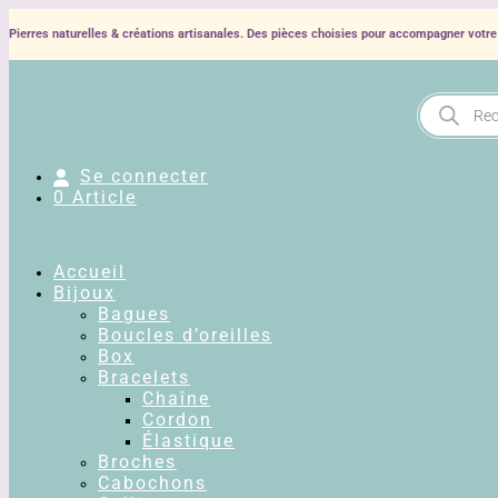
Pierres naturelles & créations artisanales. Des pièces choisies pour accompagner votre 
Recherche
de
produits
Se connecter
0 Article
Accueil
Bijoux
Bagues
Boucles d’oreilles
Box
Bracelets
Chaîne
Cordon
Élastique
Broches
Cabochons