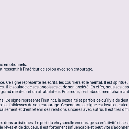
iens émotionnels.
peut ressentir à l’intérieur de soi ou avec son entourage.
 Ce signe représente les écrits, les courriers et le mental. Il est spiritu
es. Il le soulage de ses angoisses et de son anxiété. En effet, sous ses as
n grand menteur et un affabulateur. En amour, il est absolument charmant
s. Ce signe représente l’instinct, la sexualité et parfois ce qu’il y a de d
eler les faiblesses de son entourage. Cependant, ce signe est loyal et entie
paisement et d’entretenir des relations sincères avec autrui. Il est très dif
 des dons artistiques. Le port du chrysocolle encourage sa créativité et ses i
rêves et de douceur. Il est fortement influençable et peut vite s’adonner à to