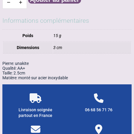
−
+
quantité
de
Boucle
d'oreille
Informations complémentaires
en
unakite.
Poids
15 g
Dimensions
3 cm
Pierre: unakite
Qualité: AA+
Taille: 2.5cm
Matière: monté sur acier inoxydable
Livraison soignée
06 68 56 71 76
partout en France