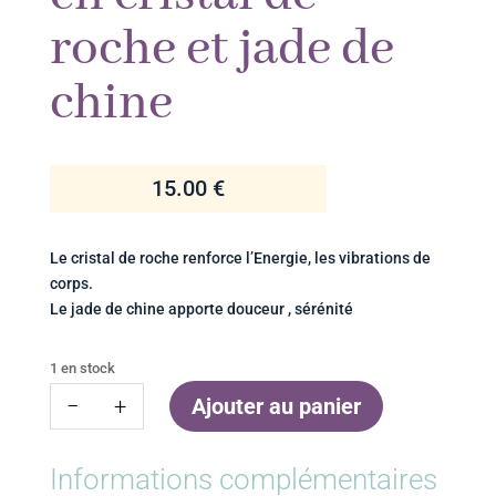
roche et jade de
chine
15.00
€
Le cristal de roche renforce l’Energie, les vibrations de
corps.
Le jade de chine apporte douceur , sérénité
1 en stock
quantité
−
+
Ajouter au panier
de
Boucle
Informations complémentaires
d'oreille