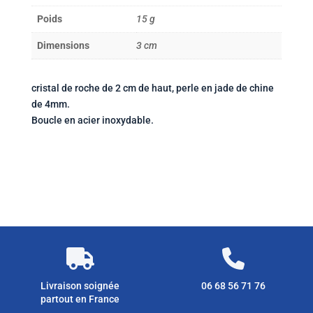
en
cristal
Poids
15 g
de
Dimensions
3 cm
roche
et
jade
cristal de roche de 2 cm de haut, perle en jade de chine
de
de 4mm.
chine
Boucle en acier inoxydable.
Livraison soignée
06 68 56 71 76
partout en France