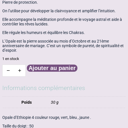
Pierre de protection.
On l’utilise pour développer la clairvoyance et amplifier l’intuition.
Elle accompagne la méditation profonde et le voyage astral et aide à
contrôler les rêves lucides.
Elle régule les humeurs et équilibre les Chakras.
L’Opale est la pierre associée au mois d’Octobre et au 21ème
anniversaire de mariage. C’est un symbole de pureté, de spiritualité et
d’espoir.
1 en stock
Ajouter au panier
−
+
quantité
de
Bague
opale
Informations complémentaires
Ethiopie
argent
925
Poids
30 g
Opale d’Ethiopie 4 couleur rouge, vert, bleu , jaune .
Taille du doigt : 50