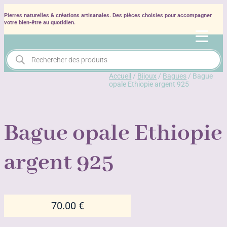
Pierres naturelles & créations artisanales. Des pièces choisies pour accompagner
votre bien‑être au quotidien.
Recherche
de
produits
Accueil
/
Bijoux
/
Bagues
/ Bague
opale Ethiopie argent 925
Bague opale Ethiopie
argent 925
70.00
€