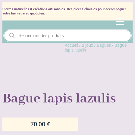
Pierres naturelles & créations artisanales. Des pièces choisies pour accompagner
votre bien‑être au quotidien.
Recherche
de
produits
Accueil
/
Bijoux
/
Bagues
/ Bague
lapis lazulis
Bague lapis lazulis
70.00
€