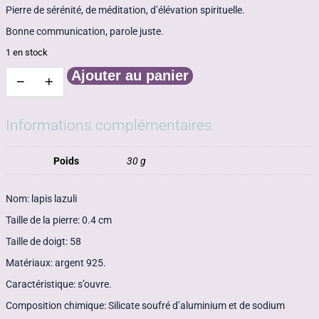
Pierre de sérénité, de méditation, d’élévation spirituelle.
Bonne communication, parole juste.
1 en stock
Ajouter au panier
−
+
quantité
de
Bague
lapis
Informations complémentaires
lazulis
Poids
30 g
Nom: lapis lazuli
Taille de la pierre: 0.4 cm
Taille de doigt: 58
Matériaux: argent 925.
Caractéristique: s’ouvre.
Composition chimique: Silicate soufré d’aluminium et de sodium