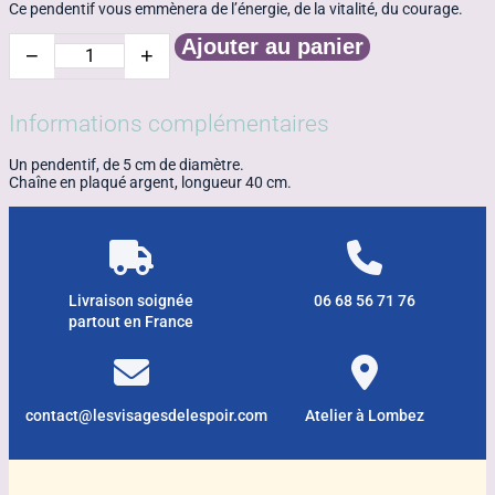
Ce pendentif vous emmènera de l’énergie, de la vitalité, du courage.
Ajouter au panier
−
+
quantité
de
Arbre
de
Informations complémentaires
vie
en
Un pendentif, de 5 cm de diamètre.
grenat
Chaîne en plaqué argent, longueur 40 cm.
grand
model
Livraison soignée
06 68 56 71 76
partout en France
contact@lesvisagesdelespoir.com
Atelier à Lombez