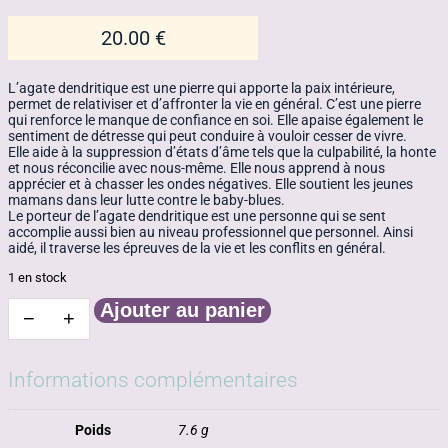
20.00
€
L’agate dendritique est une pierre qui apporte la paix intérieure,
permet de relativiser et d’affronter la vie en général. C’est une pierre
qui renforce le manque de confiance en soi. Elle apaise également le
sentiment de détresse qui peut conduire à vouloir cesser de vivre.
Elle aide à la suppression d’états d’âme tels que la culpabilité, la honte
et nous réconcilie avec nous-même. Elle nous apprend à nous
apprécier et à chasser les ondes négatives. Elle soutient les jeunes
mamans dans leur lutte contre le baby-blues.
Le porteur de l’agate dendritique est une personne qui se sent
accomplie aussi bien au niveau professionnel que personnel. Ainsi
aidé, il traverse les épreuves de la vie et les conflits en général.
1 en stock
Ajouter au panier
−
+
quantité
de
Agate
dentrite
Informations complémentaires
Ref:
Ad3
Poids
7.6 g