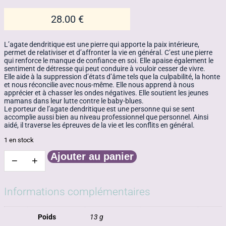
28.00
€
L’agate dendritique est une pierre qui apporte la paix intérieure,
permet de relativiser et d’affronter la vie en général. C’est une pierre
qui renforce le manque de confiance en soi. Elle apaise également le
sentiment de détresse qui peut conduire à vouloir cesser de vivre.
Elle aide à la suppression d’états d’âme tels que la culpabilité, la honte
et nous réconcilie avec nous-même. Elle nous apprend à nous
apprécier et à chasser les ondes négatives. Elle soutient les jeunes
mamans dans leur lutte contre le baby-blues.
Le porteur de l’agate dendritique est une personne qui se sent
accomplie aussi bien au niveau professionnel que personnel. Ainsi
aidé, il traverse les épreuves de la vie et les conflits en général.
1 en stock
Ajouter au panier
−
+
quantité
de
Agate
dentrite
Informations complémentaires
Ref:
Ad2
Poids
13 g